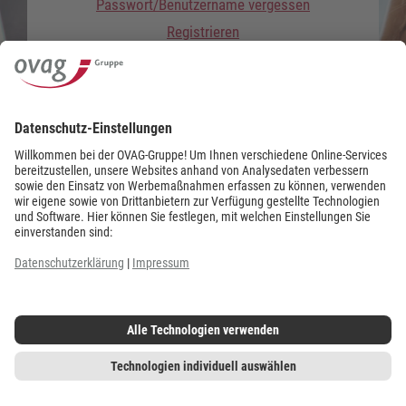
Passwort/Benutzername vergessen
Registrieren
Zählerstand erfassen
SEPA-Lastschriftmandat erteilen
© Oberhessische Versorgungsbetriebe AG
|
www.ovag.de
|
Ausbildung & Karriere
|
Impressum
|
Datenschutz
|
Cookie-Einstellungen